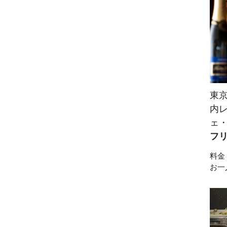
東
内
ェ
フ
料金
お一