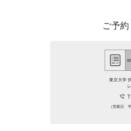
ご予約
W
東京大学 
T
（営業日 平日