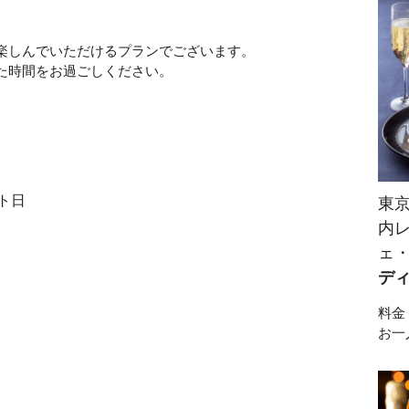
楽しんでいただけるプランでございます。
た時間をお過ごしください。
ト日
東
内
ェ
デ
料金
お一