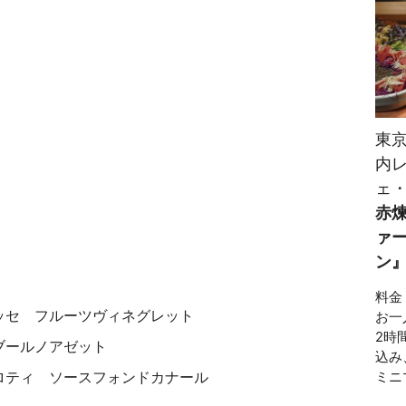
東
内
ェ
赤
ァ
ン
料金
ッセ フルーツヴィネグレット
お一人
2時
ブールノアゼット
込み
ミニ
ロティ ソースフォンドカナール