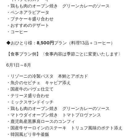
・鶏もも肉のオーブン焼き グリーンカレーのソース
・ペンネアラビアータ
・プチケーキ盛り合わせ
・おすすめのデザート
・コーヒー
◆おひとり様：
8,500円
プラン（料理13品＋コーヒー）
【食事プラン例】
〈食事内容は季節ごとに変更いたします〉
6月1日～8月
・リゾーニの冷製パスタ 本鮪とアボカド
・魚介のセビチェ キャビア添え
・国産牛のパヴェ仕立て
・テリーヌ盛り合わせ
・ミックスサンドイッチ
・鶏もも肉のオーブン焼き グリーンカレーのソース
・マトウダイオーブン焼き トマトプロヴァンス
・鹿児島産黒豚肩ロースのコンフィ
・国産牛サーロインのステーキ トリュフ風味のポテト添え
・韓国風ピリ辛牛釜飯