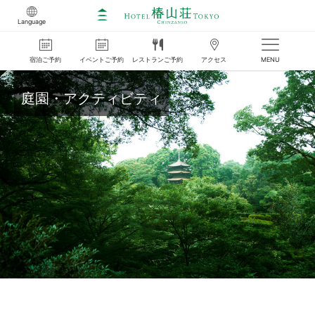
Language
宿泊
ご
予約
イベント
ご
予約
レストラン
ご
予約
アクセス
MENU
庭園・アクティビティ