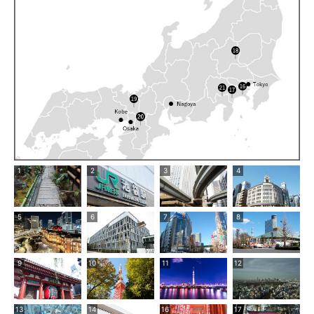
1
2
3
4
5
6
7
8
9
10
11
12
13
14
16
17