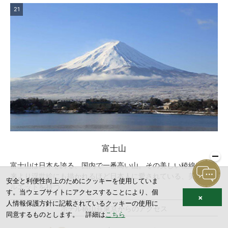
21
富士山
富士山は日本を誇る、国内で一番高い山。その美しい稜線は、古
来より浮世絵にも描かれるほど日本人に愛されている、美しいシ
安全と利便性向上のためにクッキーを使用していま
ルエットを持つ。
す。当ウェブサイトにアクセスすることにより、個
×
人情報保護方針に記載されているクッキーの使用に
ホテル椿山荘東京からのアクセス
同意するものとします。 詳細は
こちら