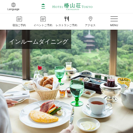
Language
宿泊
ご
予約
イベント
ご
予約
レストラン
ご
予約
アクセス
MENU
インルームダイニング