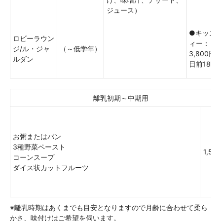
ジュース）
●キッズ
ロビーラウン
ィー：
ジ/ル・ジャ
（～低学年）
3,800
ルダン
日前18時
離乳初期～中期用
お粥またはパン
3種野菜ペースト
1,50
コーンスープ
ダイス状カットフルーツ
※離乳時期はあくまでも目安となりますので月齢に合わせて柔ら
かさ、味付けはご希望を伺います。