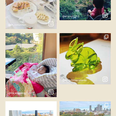
@arurun.1212
@rn_sakuchan
@kenichiroarakawa
@mk.wedding2020