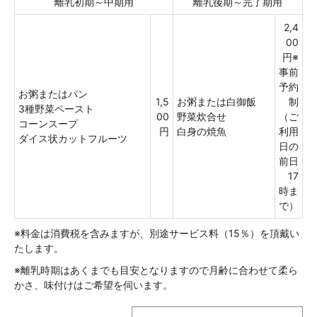
離乳初期～中期用
離乳後期～完了期用
2,4
00
円※
事前
予約
お粥またはパン
1,5
お粥または白御飯
制
3種野菜ペースト
00
野菜炊合せ
（ご
コーンスープ
円
白身の焼魚
利用
ダイス状カットフルーツ
日の
前日
17
時ま
で）
※料金は消費税を含みますが、別途サービス料（15％）を頂戴い
たします。
※離乳時期はあくまでも目安となりますので月齢に合わせて柔ら
かさ、味付けはご希望を伺います。