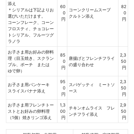
添え
60
82
＊シリアルは下記よりお
コーンクリームスープ
0
0
選びいただけます。
クルトン添え
円
円
コーンフレーク、コーン
フロスティ、チョコレー
トシリアル、フルーツグ
ラノラ
お子さま用お好みの卵料
85
2,3
理（目玉焼き、スクラン
唐揚げとフレンチフライ
0
50
ブル、ポーチ または
の盛り合わせ
円
円
ゆで卵）
95
2,3
お子さま用パンケーキ
スパゲッティ ミートソ
0
50
スライスバナナ添え
ース
円
円
お子さま用フレンチトー
1,3
2,9
チキンオムライス フレ
ストとお好みの卵料理
00
50
ンチフライ添え
（1個）焼きリンゴ添え
円
円