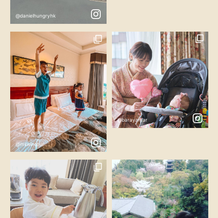
@danielhungryhk
@barayamar
@mswintour