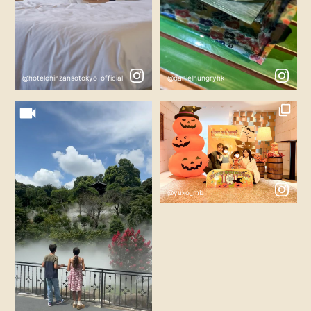
@hotelchinzansotokyo_official
@danielhungryhk
@yuko_mb