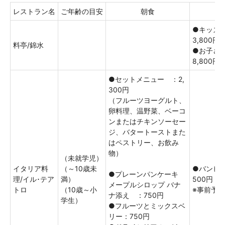
レストラン名
ご年齢の目安
朝食
●キッズ
3,800円
料亭/錦水
●お子
8,800円
●セットメニュー ：2,
300円
（フルーツヨーグルト、
卵料理、温野菜、ベーコ
ンまたはチキンソーセー
ジ、バタートーストまた
はペストリー、お飲み
物）
（未就学児）
イタリア料
（～10歳未
●バンビ
●プレーンパンケーキ
理/イル･テア
満）
500円
メープルシロップ バナ
トロ
（10歳～小
※事前予
ナ添え ：750円
学生）
●フルーツとミックスベ
リー：750円