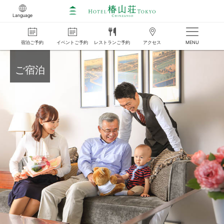
Language
宿泊
ご
予約
イベント
ご
予約
レストラン
ご
予約
アクセス
MENU
ご宿泊