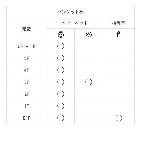
バンケット棟
ベビーベッド
授乳室
階数
◯
6F 〜11F
◯
5F
◯
4F
◯
◯
3F
◯
2F
◯
1F
◯
◯
B1F