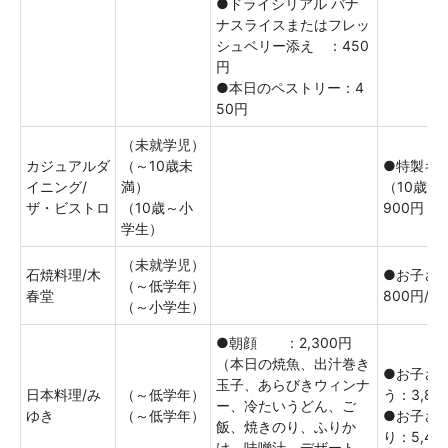
●ドライシリアル バナ
ナスライスまたはフレッ
シュベリー添え ：450
円
●本日のペストリー：4
50円
（未就学児）
カジュアルダ
（～10歳未
●特製キ
イニング/
満）
（10歳以
ザ・ビストロ
（10歳～小
900円
学生）
（未就学児）
石焼料理/木
●お子さま
（～低学年）
春堂
800円/5,
（～小学生）
●朝顔 ：2,300円
（本日の焼魚、出汁巻き
●お子さ
玉子、あらびきウィンナ
日本料理/み
（～低学年）
う：3,80
ー、冷たいうどん、ご
ゆき
（～低学年）
●お子さ
飯、焼きのり、ふりか
り：5,40
け、味噌汁、デザート、