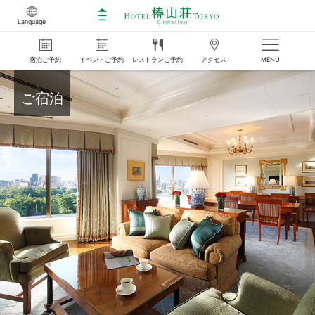
Language
宿泊
ご
予約
イベント
ご
予約
レストラン
ご
予約
アクセス
MENU
ご宿泊