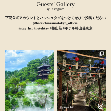
Guests' Gallery
By Instagram
下記公式アカウントとハッシュタグをつけてぜひご投稿ください
@hotelchinzansotokyo_official
#stay_hct #hotelstay #椿山荘 #ホテル椿山荘東京
@yukos_trip
@0416_sayaka