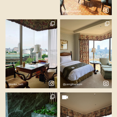
@nachuvence
@keiko_swh
@yangjibareum