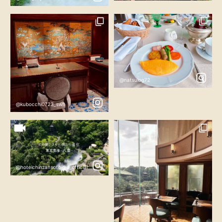
@natsulog72
@kubocchi0723_swh
@hotelchinzansotokyo_official