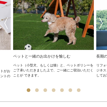
ペットと一緒のお出かけを愉しむ
長期
ペット（小型犬、もしくは猫）と、ペットポリシーを
リフォ
ご了承いただきました上で、ご一緒にご宿泊いただく
ジネス
ントがお
ことが できます。
してお
メントの