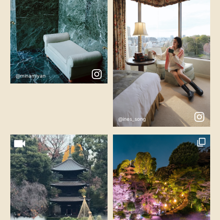
@minamiyan
@ines_song