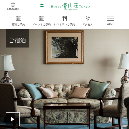
Language
宿泊
ご
予約
イベント
ご
予約
レストラン
ご
予約
アクセス
MENU
ご宿泊