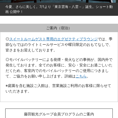
今夏、さらに美しく。7/1より「東京雲海－八雲－」誕生。ショート動
画 公開中！
ご案内（宿泊）
◎
スイートルームゲスト専用のエグゼクティブラウンジ
では、季
節ならではのライトミールサービスや曜日限定のおもてなしで、
皆さまをお迎えしております。
◎モバイルバッテリーによる発煙・発火などの事例が、国内外で
発生しております。全てのお客様に、安心・安全にお過ごしいた
だくため、客室内でのモバイルバッテリーのご使用につきまし
て、ご協力をお願い申し上げます。詳細は
こちら
。
※庭園を含む施設ご入館は、営業施設ご利用のお客様に限らせて
いただきます。
藤田観光グループ会員プログラムのご案内