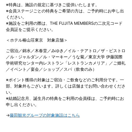
※特典は、施設の規定に基づきご提供いたします。
※会員ステージごとの特典をご希望の方は、ご予約時にお申し出
ください。
※施設をご利用の際は、THE FUJITA MEMBERSの二次元コード
会員証をご提示ください。
＜ホテル椿山荘東京 対象店舗＞
ご宿泊／錦水／木春堂／みゆき／イル・テアトロ／ザ・ビストロ
／ル・ジャルダン／ル・マーキー／うな菊／東京大学 伊藤国際
学術研究センター内レストラン「レストランカメリア」／ご婚礼
／イベント／宴会／ショップ／スパ（飲食のみ）
※ポイント獲得の対象はご宿泊・ご飲食などのご利用分です。一
部、対象外もございます。詳しくは店舗までお問い合わせくださ
い。
※結婚記念月、誕生月の特典をご利用の会員様は、ご予約時にお
申し出ください。
→
藤田観光グループの対象施設はこちら