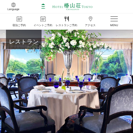
Language
宿泊
ご
予約
イベント
ご
予約
レストラン
ご
予約
アクセス
MENU
レストラン