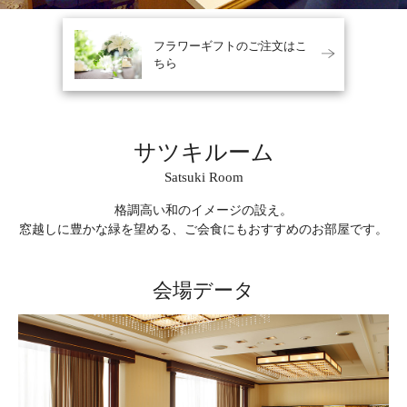
フラワーギフトのご注文はこ
フラワーギフトのご注文はこ
ちら
ちら
サツキルーム
Satsuki Room
格調高い和のイメージの設え。
窓越しに豊かな緑を望める、ご会食にもおすすめのお部屋です。
会場データ