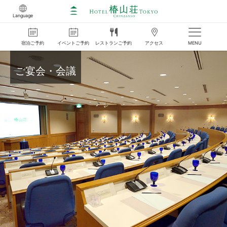
Language
宿泊
ご
予約
イベント
ご
予約
レストラン
ご
予約
アクセス
MENU
ご宴会・会議