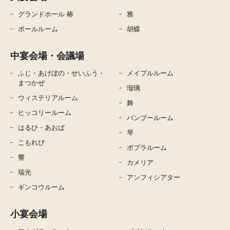
グランドホール 椿
雅
ボールルーム
胡蝶
中宴会場・会議場
ふじ・あけぼの・せいふう・
メイプルルーム
まつかぜ
瑠璃
ウィステリアルーム
舞
ヒッコリールーム
バンブールーム
はるひ・あおば
琴
こもれび
ポプラルーム
響
カメリア
瑞光
アンフィシアター
ギンコウルーム
小宴会場