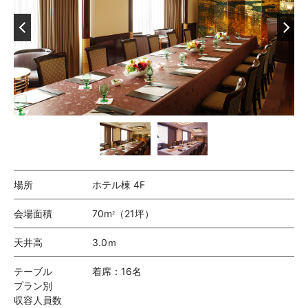
場所
ホテル棟 4F
会場面積
70m
（21坪）
2
天井高
3.0ｍ
テーブル
着席：16名
プラン別
収容人員数