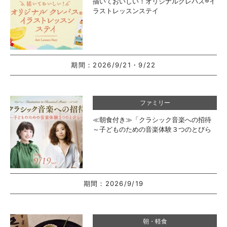
描いておいしい！オリジナルクレパス®イ
ラストレッスンステイ
期間：
2026/9/21・9/22
ファミリー
≪朝食付き≫「クラシック音楽への招待
～子どものための音楽体験３つのとびら
～」ステイ
期間：
2026/9/19
朝・軽食