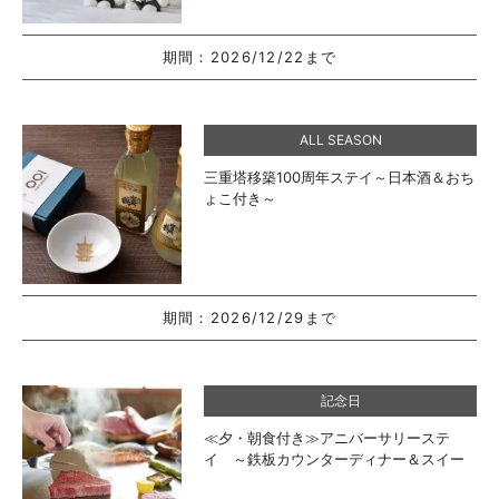
期間：
2026/12/22まで
ALL SEASON
三重塔移築100周年ステイ～日本酒＆おち
ょこ付き～
期間：
2026/12/29まで
記念日
≪夕・朝食付き≫アニバーサリーステ
イ ～鉄板カウンターディナー＆スイー
トルームで特別なひと時～