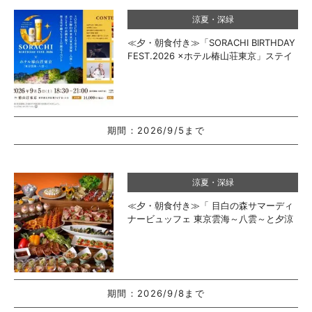
涼夏・深緑
≪夕・朝食付き≫「SORACHI BIRTHDAY
FEST.2026 ×ホテル椿山荘東京」ステイ
期間：
2026/9/5まで
涼夏・深緑
≪夕・朝食付き≫「 目白の森サマーディ
ナービュッフェ 東京雲海～八雲～と夕涼
み」ステイ
期間：
2026/9/8まで