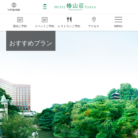
Language
宿泊
ご
予約
イベント
ご
予約
レストラン
ご
予約
アクセス
MENU
おすすめプラン