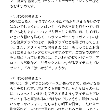
ン、健康を意識したヨーグルトメーカーやブレンダーなど
もおすすめです。
＜50代のお母さま＞
50代になると、子育てがひと段落するお母さまも多いので
はないでしょうか。とはいえ、心身の不調を抱えやすい時
期でもあります。いつまでも若々しく元気に過ごしてほし
いという願いを込めて、バランスボールやヨガマットのよ
うな健康グッズのほか、美容グッズなども喜ばれるでしょ
う。また、アクティブなお母さまには、ちょっとしたお出
かけに使えるバッグなどもおすすめです。ご自宅での時間
を大切にされている方には、こだわりの枕やパジャマ、ア
ロマ、入浴剤など、リラックスにつながるアイテムをプレ
ゼントしてみてはいかがでしょうか。
＜60代のお母さま＞
60代は、少しずつ自分のペースが整ってきて、穏やかな暮
らしを楽しむ方が増えてくる時期です。そんな日々の生活
に、ちょっとした彩りをプラスするようなアイテムをプレ
ゼントすると喜ばれるのではないでしょうか。肌触りのよ
いタオルやパジャマ、おしゃれな帽子や日傘、こだわりの
和食器など、自分では買わないけれどあると嬉しいアイテ