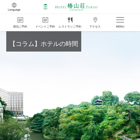
Language
宿泊
ご
予約
イベント
ご
予約
レストラン
ご
予約
アクセス
MENU
【コラム】ホテルの時間