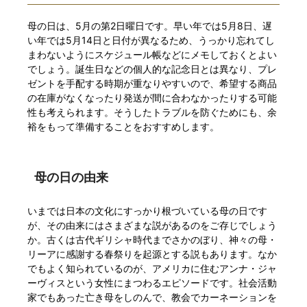
母の日は、5月の第2日曜日です。早い年では5月8日、遅
い年では5月14日と日付が異なるため、うっかり忘れてし
まわないようにスケジュール帳などにメモしておくとよい
でしょう。誕生日などの個人的な記念日とは異なり、プレ
ゼントを手配する時期が重なりやすいので、希望する商品
の在庫がなくなったり発送が間に合わなかったりする可能
性も考えられます。そうしたトラブルを防ぐためにも、余
裕をもって準備することをおすすめします。
母の日の由来
いまでは日本の文化にすっかり根づいている母の日です
が、その由来にはさまざまな説があるのをご存じでしょう
か。古くは古代ギリシャ時代までさかのぼり、神々の母・
リーアに感謝する春祭りを起源とする説もあります。なか
でもよく知られているのが、アメリカに住むアンナ・ジャ
ーヴィスという女性にまつわるエピソードです。社会活動
家でもあった亡き母をしのんで、教会でカーネーションを