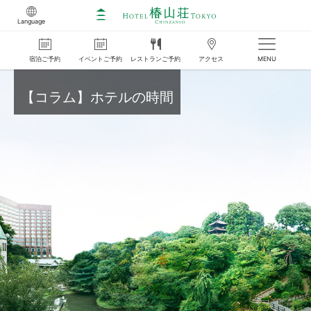
Language
宿泊
ご
予約
イベント
ご
予約
レストラン
ご
予約
アクセス
MENU
【コラム】ホテルの時間