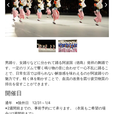
男踊り、女踊りなどに分かれて踊る阿波国（徳島）発祥の舞踊で
す。一定のリズムで響く鳴り物の音に合わせて一心不乱に踊るこ
とで、日常生活では得られない解放感を味わえるのが阿波踊りの
魅力です。軽く体を動かすことで、血流の改善を図り疲労物質の
排出を促すことができます。
開催日
通年 ※除外日 12/31～1/4
※2週間前までの、事前予約にて承ります。（衣装もご希望の場
合は1週間前まで）