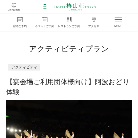
Language
宿泊
ご
予約
イベント
ご
予約
レストラン
ご
予約
アクセス
MENU
アクティビティプラン
アクティビティ
【宴会場ご利用団体様向け】阿波おどり
体験