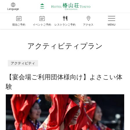
Language
宿泊
ご
予約
イベント
ご
予約
レストラン
ご
予約
アクセス
MENU
アクティビティプラン
アクティビティ
【宴会場ご利用団体様向け】よさこい体
験