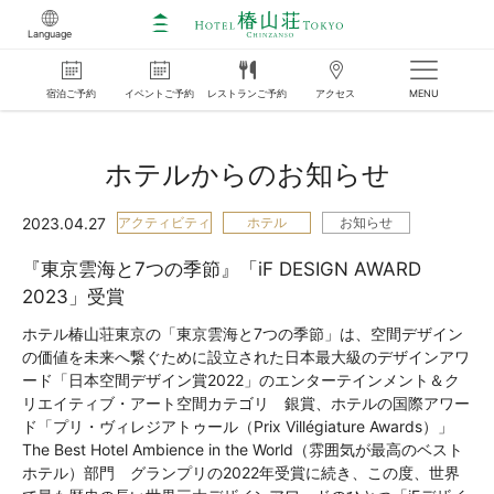
Language
宿泊
ご
予約
イベント
ご
予約
レストラン
ご
予約
アクセス
MENU
ホテルからのお知らせ
2023.04.27
アクティビティ
ホテル
お知らせ
『東京雲海と7つの季節』「iF DESIGN AWARD
2023」受賞
ホテル椿山荘東京の「東京雲海と7つの季節」は、空間デザイン
の価値を未来へ繋ぐために設立された日本最大級のデザインアワ
ード「日本空間デザイン賞2022」のエンターテインメント＆ク
リエイティブ・アート空間カテゴリ 銀賞、ホテルの国際アワー
ド「プリ・ヴィレジアトゥール（Prix Villégiature Awards）」
The Best Hotel Ambience in the World（雰囲気が最高のベスト
ホテル）部門 グランプリの2022年受賞に続き、この度、世界