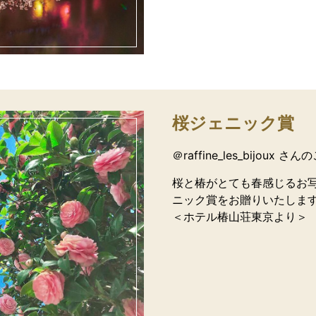
桜ジェニック賞
＠raffine_les_bijoux さ
桜と椿がとても春感じるお
ニック賞をお贈りいたしま
＜ホテル椿山荘東京より＞