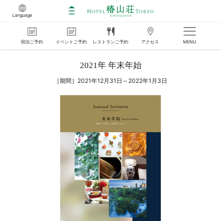
Language
宿泊
ご
予約
イベント
ご
予約
レストラン
ご
予約
アクセス
MENU
2021年 年末年始
［期間］2021年12月31日～2022年1月3日