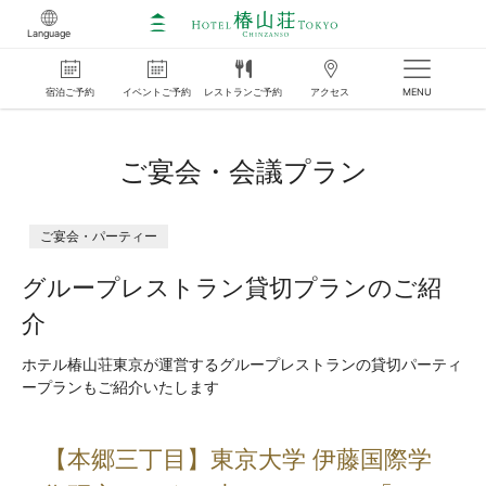
Language
宿泊
ご
予約
イベント
ご
予約
レストラン
ご
予約
アクセス
MENU
ご宴会・会議プラン
ご宴会・パーティー
グループレストラン貸切プランのご紹
介
ホテル椿山荘東京が運営するグループレストランの貸切パーティ
ープランもご紹介いたします
【本郷三丁目】東京大学 伊藤国際学