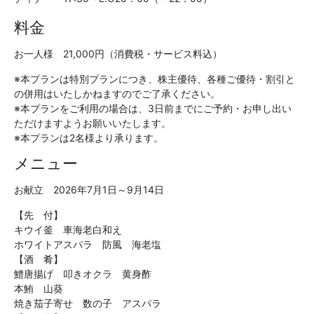
料金
お一人様 21,000円（消費税・サービス料込）
※本プランは特別プランにつき、株主優待、各種ご優待・割引と
の併用はいたしかねますのでご了承ください。
※本プランをご利用の場合は、3日前までにご予約・お申し出い
ただけますようお願いいたします。
※本プランは2名様より承ります。
メニュー
お献立 2026年7月1日～9月14日
【先 付】
キウイ釜 車海老白和え
ホワイトアスパラ 防風 海老塩
【酒 肴】
鱧唐揚げ 叩きオクラ 黄身酢
本鮪 山葵
焼き茄子寄せ 数の子 アスパラ