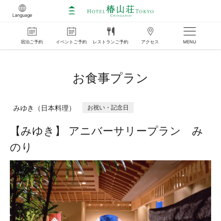
Language
宿泊
ご
予約
イベント
ご
予約
レストラン
ご
予約
アクセス
MENU
お食事プラン
みゆき（日本料理）
お祝い・記念日
【みゆき】 アニバーサリープラン み
のり