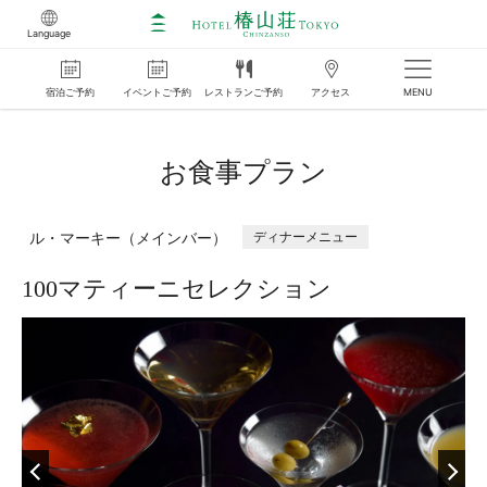
Language
宿泊
ご
予約
イベント
ご
予約
レストラン
ご
予約
アクセス
MENU
お食事プラン
ル・マーキー（メインバー）
ディナーメニュー
100マティーニセレクション