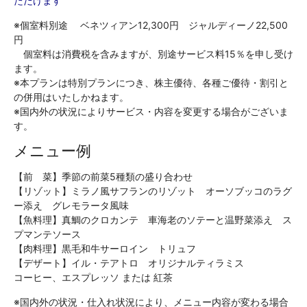
ただけます
※個室料別途 ベネツィアン12,300円 ジャルディーノ22,500
円
個室料は消費税を含みますが、別途サービス料15％を申し受け
ます。
※本プランは特別プランにつき、株主優待、各種ご優待・割引と
の併用はいたしかねます。
※国内外の状況によりサービス・内容を変更する場合がございま
す。
メニュー例
【前 菜】季節の前菜5種類の盛り合わせ
【リゾット】ミラノ風サフランのリゾット オーソブッコのラグ
ー添え グレモラータ風味
【魚料理】真鯛のクロカンテ 車海老のソテーと温野菜添え ス
プマンテソース
【肉料理】黒毛和牛サーロイン トリュフ
【デザート】イル・テアトロ オリジナルティラミス
コーヒー、エスプレッソ または 紅茶
※国内外の状況・仕入れ状況により、メニュー内容が変わる場合