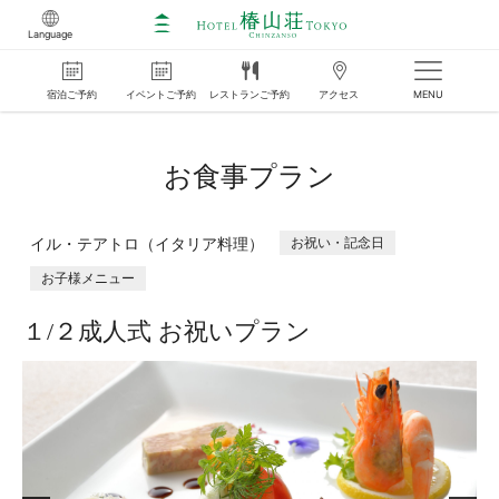
Language
宿泊
ご
予約
イベント
ご
予約
レストラン
ご
予約
アクセス
MENU
お食事プラン
イル・テアトロ（イタリア料理）
お祝い・記念日
お子様メニュー
１/２成人式 お祝いプラン