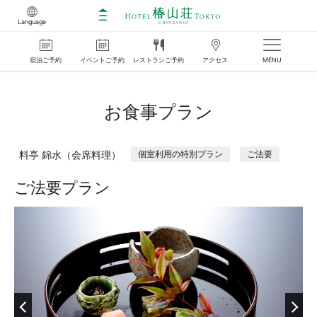
Language
宿泊
ご
予約
イベント
ご
予約
レストラン
ご
予約
アクセス
MENU
お食事プラン
料亭 錦水（会席料理）
個室利用の特別プラン
ご法要
ご法要プラン