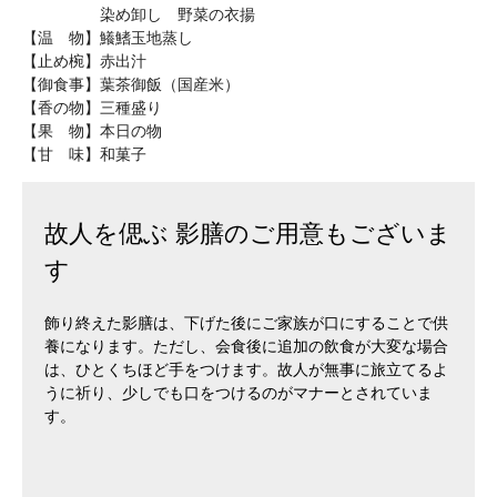
染め卸し 野菜の衣揚
【温 物】鱶鰭玉地蒸し
【止め椀】赤出汁
【御食事】葉茶御飯（国産米）
【香の物】三種盛り
【果 物】本日の物
【甘 味】和菓子
故人を偲ぶ 影膳のご用意もございま
す
飾り終えた影膳は、下げた後にご家族が口にすることで供
養になります。ただし、会食後に追加の飲食が大変な場合
は、ひとくちほど手をつけます。故人が無事に旅立てるよ
うに祈り、少しでも口をつけるのがマナーとされていま
す。