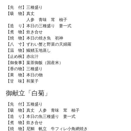
【先 付】三種盛り
【吸 物】真丈
人参 青味 茸 柚子
【造 り】本日の三種盛り 妻一式
【煮 物】炊き合せ
【焼 物】本日の焼き魚 初神
【八 寸】ずわい蟹と野菜の天婦羅
【温 物】鱶鰭玉地蒸し
【止め椀】赤出汁
【御食事】葉茶御飯（国産米）
【香の物】三種盛り
【果 物】本日の物
【甘 味】和菓子
御献立「白菊」
【先 付】五種盛り
【吸 物】真丈 人参 青味 茸 柚子
【造 り】本日の魚三種盛り 妻一式
【煮 物】炊き合せ
【焼 物】尼鯛 帆立 牛フィレ小角網焼き