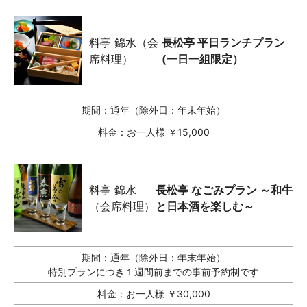
料亭 錦水（会
長松亭 平日ランチプラン
席料理）
(一日一組限定）
期間：
通年（除外日：年末年始）
料金：
お一人様 ￥15,000
料亭 錦水
長松亭 なごみプラン ～和牛
（会席料理）
と日本酒を楽しむ～
期間：
通年（除外日：年末年始）
特別プランにつき１週間前までの事前予約制です
料金：
お一人様 ￥30,000