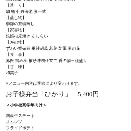
【造 り】
鯛 鮪 牡丹海老 妻一式
【蒸し物】
季節の茶碗蒸し
【家喜物】
銀鱈柚庵焼き あしらい
【寿の物】
ずわい蟹砧巻 袱紗胡瓜 若芽 防風 妻の花
【食 事】
赤飯 留め椀 袱紗味噌仕立て 香の物三種盛り
【甘 味】
和菓子
※メニュー内容は季節により変わります。
お子様弁当「ひかり」 5,400円
＜小学校高学年向け＞
国産牛ステーキ
オムレツ
フライドポテト