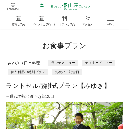
Language
宿泊
ご
予約
イベント
ご
予約
レストラン
ご
予約
アクセス
MENU
お食事プラン
みゆき（日本料理）
ランチメニュー
ディナーメニュー
個室利用の特別プラン
お祝い・記念日
ランドセル感謝式プラン【みゆき】
三世代で祝う新たな記念日