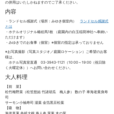
の併用はいたしかねますのでご了承ください。
内容
・ランドセル感謝式（場所：みゆき個室内）
ランドセル感謝式
とは
・ホテルオリジナル椿絵馬1枚 （庭園内の白玉稲荷神社へ奉納い
ただけます）
・みゆきでのお食事（個室）※個室の指定は承っておりません
※お写真撮影（写真スタジオ／庭園ロケーション）ご希望のお客
様は、
ホテル写真室直通 03-3943-1121（10:00～19:00（祝日除
く火曜定休））へお問い合わせください。
大人料理
【前 菜】
松竹梅野菜（松笠慈姑 竹諸胡瓜 梅人参） 数の子 車海老黄身寿
司
サーモン小袖寿司 湯葉 金箔黒豆松葉
【吸 物】
海老真薯 色紙大根 寿人参 芽葱 木の芽