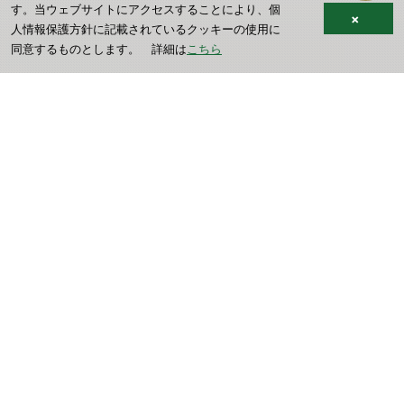
す。当ウェブサイトにアクセスすることにより、個
×
人情報保護方針に記載されているクッキーの使用に
同意するものとします。 詳細は
こちら
MESSAGE
伝えたいこと
ホテル椿山荘東京で働く魅力はと尋ねると、
まず皆が
口を揃えて言うのが、この場所の素晴らしさです。
歴史ある広大な庭園や格式ある意匠の建築は唯一無二で
あり、
私たちの誇りでもあります。
もうひとつは、大切な仲間とのチームワーク。