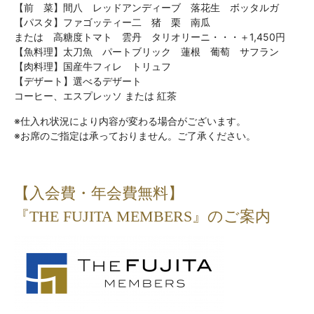
【前 菜】間八 レッドアンディーブ 落花生 ボッタルガ
【パスタ】ファゴッティー二 猪 栗 南瓜
または 高糖度トマト 雲丹 タリオリーニ・・・＋1,450円
【魚料理】太刀魚 パートブリック 蓮根 葡萄 サフラン
【肉料理】国産牛フィレ トリュフ
【デザート】選べるデザート
コーヒー、エスプレッソ または 紅茶
※仕入れ状況により内容が変わる場合がございます。
※お席のご指定は承っておりません。ご了承ください。
【入会費・年会費無料】
『THE FUJITA MEMBERS』のご案内