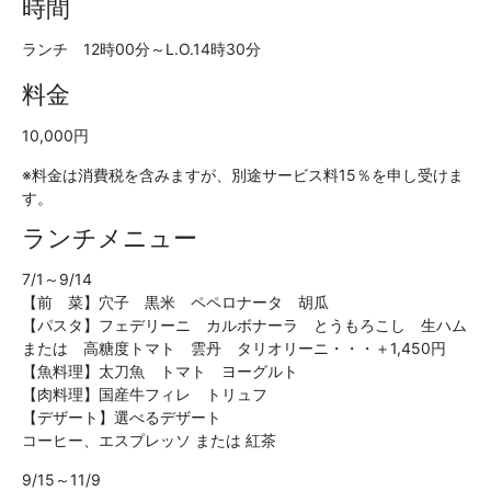
時間
ランチ 12時00分～L.O.14時30分
料金
10,000円
※料金は消費税を含みますが、別途サービス料15％を申し受けま
す。
ランチメニュー
7/1～9/14
【前 菜】穴子 黒米 ペペロナータ 胡瓜
【パスタ】フェデリーニ カルボナーラ とうもろこし 生ハム
または 高糖度トマト 雲丹 タリオリーニ・・・＋1,450円
【魚料理】太刀魚 トマト ヨーグルト
【肉料理】国産牛フィレ トリュフ
【デザート】選べるデザート
コーヒー、エスプレッソ または 紅茶
9/15～11/9