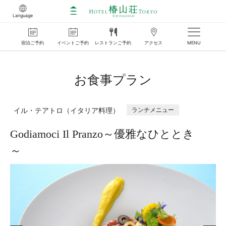
Language
宿泊
ご
予約
イベント
ご
予約
レストラン
ご
予約
アクセス
MENU
お食事プラン
イル・テアトロ（イタリア料理）
ランチメニュー
Godiamoci Il Pranzo～優雅なひととき
～