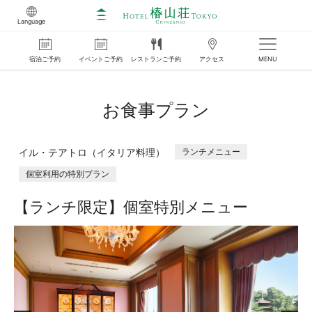
Language
宿泊
ご
予約
イベント
ご
予約
レストラン
ご
予約
アクセス
MENU
お食事プラン
イル・テアトロ（イタリア料理）
ランチメニュー
個室利用の特別プラン
【ランチ限定】個室特別メニュー