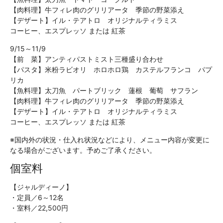
【肉料理】牛フィレ肉のグリリアータ 季節の野菜添え
【デザート】イル・テアトロ オリジナルティラミス
コーヒー、エスプレッソ または 紅茶
9/15～11/9
【前 菜】アンティパストミスト三種盛り合わせ
【パスタ】米粉ラビオリ ホロホロ鶏 カステルフランコ パプ
リカ
【魚料理】太刀魚 パートブリック 蓮根 葡萄 サフラン
【肉料理】牛フィレ肉のグリリアータ 季節の野菜添え
【デザート】イル・テアトロ オリジナルティラミス
コーヒー、エスプレッソ または 紅茶
※国内外の状況・仕入れ状況などにより、メニュー内容が変更に
なる場合がございます。予めご了承ください。
個室料
【ジャルディーノ】
・定員／6～12名
・室料／22,500円