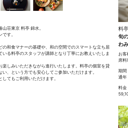
山荘東京 料亭 錦水。
料亭
ンです。
旬
わ
どの和食マナーの基礎や、和の空間でのスマートな立ち居
ている料亭のスタッフが講師となり丁寧にお教えいたしま
お客
席料
お楽しみいただきながら進行いたします。料亭の個室を貸
期間
ない、という方でも安心してご参加いただけます。
通年
としてもご利用いただけます。
料金
59