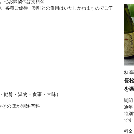
き。他お飲物代は別料金
待、各種ご優待・割引との併用はいたしかねますのでご了
料亭
長松
を
・勧肴・温物・食事・甘味）
期間
※そのほか別途有料
通年
特別
です
料金