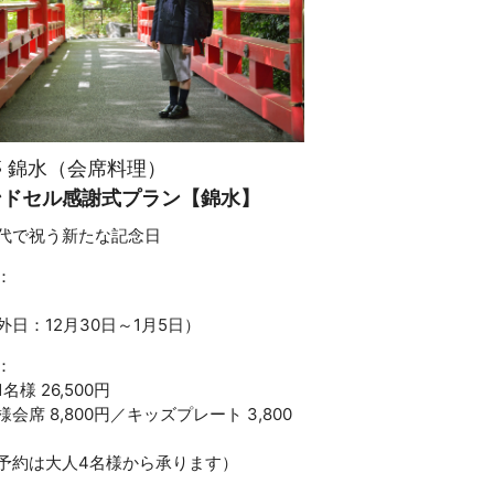
 錦水（会席料理）
ンドセル感謝式プラン【錦水】
代で祝う新たな記念日
：
外日：12月30日～1月5日）
：
名様 26,500円
様会席 8,800円／キッズプレート 3,800
予約は大人4名様から承ります）