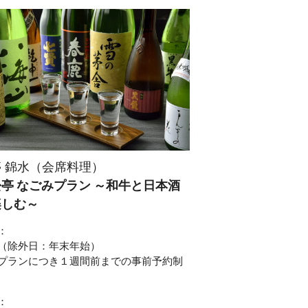
 錦水（会席料理）
亭 なごみプラン ～和牛と日本酒
楽しむ～
：
（除外日：年末年始）
プランにつき１週間前までの事前予約制
：