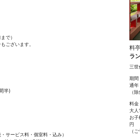
前まで）
合もございます。
料亭
ラ
三世
期間
通年
間半)
（除
料金
大人1
お子
円
（ご
税・サービス料・個室料・込み）