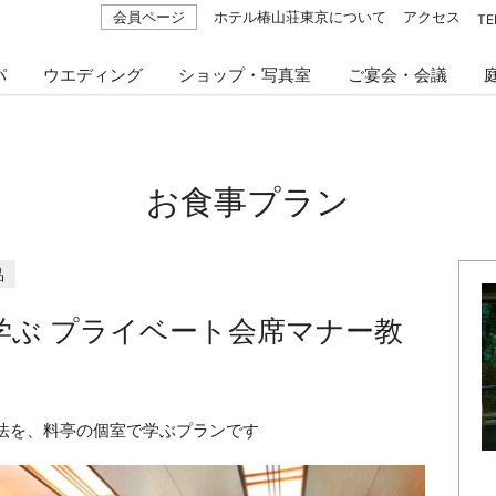
会員ページ
ホテル椿山荘東京について
アクセス
TE
パ
ウエディング
ショップ・写真室
ご宴会・会議
お食事プラン
品
学ぶ プライベート会席マナー教
法を、料亭の個室で学ぶプランです