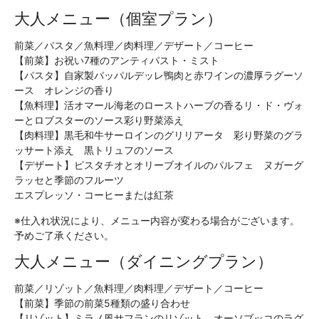
大人メニュー（個室プラン）
前菜／パスタ／魚料理／肉料理／デザート／コーヒー
【前菜】お祝い7種のアンティパスト・ミスト
【パスタ】自家製パッパルデッレ鴨肉と赤ワインの濃厚ラグーソ
ース オレンジの香り
【魚料理】活オマール海老のローストハーブの香るリ・ド・ヴォ
ーとロブスターのソース彩り野菜添え
【肉料理】黒毛和牛サーロインのグリリアータ 彩り野菜のグラ
ッサート添え 黒トリュフのソース
【デザート】ピスタチオとオリーブオイルのパルフェ ヌガーグ
ラッセと季節のフルーツ
エスプレッソ・コーヒーまたは紅茶
※仕入れ状況により、メニュー内容が変わる場合がございます。
予めご了承ください。
大人メニュー（ダイニングプラン）
前菜／リゾット／魚料理／肉料理／デザート／コーヒー
【前菜】季節の前菜5種類の盛り合わせ
【リゾット】ミラノ風サフランのリゾット オーソブッコのラグ