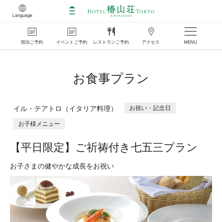
Language
宿泊
ご
予約
イベント
ご
予約
レストラン
ご
予約
アクセス
MENU
お食事プラン
イル・テアトロ（イタリア料理）
お祝い・記念日
お子様メニュー
【平日限定】ご祈祷付き七五三プラン
お子さまの健やかな成長をお祝い