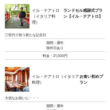
イル・テアトロ
ランドセル感謝式プラ
（イタリア料
ン【イル・テアトロ】
理）
三世代で祝う新たな記念日
期間：
通年
除外日あり
料金：
21,000円
イル・テアトロ（イタリア
お食い初めプ
料理）
ラン
大切なお祝いに・・・
期間：
通年