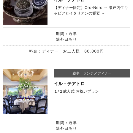
【ディナー限定】Oro-Nero ～ 瀬戸内生キ
ャビアとイタリアンの饗宴 ～
期間：
通年
除外日あり
料金：
ディナー お二人様 60,000円
慶事 ランチ／ディナー
イル・テアトロ
１/２成人式 お祝いプラン
期間：
通年
除外日あり