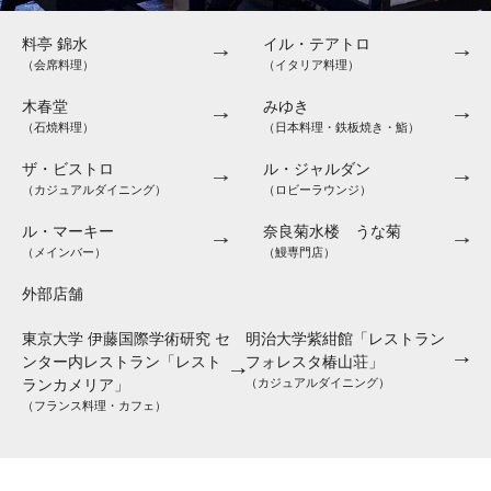
料亭 錦水
イル・テアトロ
（会席料理）
（イタリア料理）
木春堂
みゆき
（石焼料理）
（日本料理・鉄板焼き・鮨）
ザ・ビストロ
ル・ジャルダン
（カジュアルダイニング）
（ロビーラウンジ）
ル・マーキー
奈良菊水楼 うな菊
（メインバー）
（鰻専門店）
外部店舗
東京大学 伊藤国際学術研究 セ
明治大学紫紺館「レストラン
ンター内レストラン「レスト
フォレスタ椿山荘」
（カジュアルダイニング）
ランカメリア」
（フランス料理・カフェ）