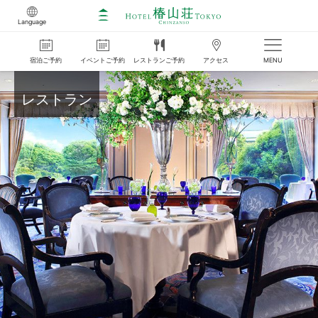
Language
宿泊
ご
予約
イベント
ご
予約
レストラン
ご
予約
アクセス
MENU
レストラン